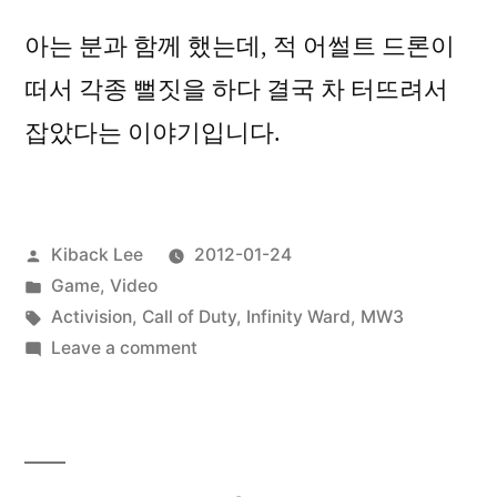
아는 분과 함께 했는데, 적 어썰트 드론이
떠서 각종 뻘짓을 하다 결국 차 터뜨려서
잡았다는 이야기입니다.
Posted
Kiback Lee
2012-01-24
by
Posted
Game
,
Video
in
Tags:
Activision
,
Call of Duty
,
Infinity Ward
,
MW3
on
Leave a comment
Call
of
Duty:
Modern