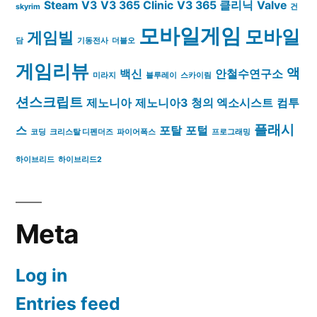
Steam
V3
V3 365 Clinic
V3 365 클리닉
Valve
skyrim
건
모바일게임
모바일
게임빌
담
기동전사
더블오
게임리뷰
액
백신
안철수연구소
미라지
블루레이
스카이림
션스크립트
제노니아
제노니아3
청의 엑소시스트
컴투
플래시
스
포탈
포털
코딩
크리스탈 디펜더즈
파이어폭스
프로그래밍
하이브리드
하이브리드2
Meta
Log in
Entries feed