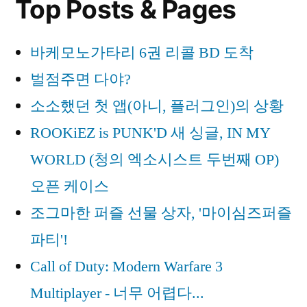
Top Posts & Pages
Warfare
3
Multiplayer
바케모노가타리 6권 리콜 BD 도착
–
벌점주면 다야?
어
썰
소소했던 첫 앱(아니, 플러그인)의 상황
트
ROOKiEZ is PUNK'D 새 싱글, IN MY
드
WORLD (청의 엑소시스트 두번째 OP)
론
때
오픈 케이스
려
조그마한 퍼즐 선물 상자, '마이심즈퍼즐
잡
기
파티'!
Call of Duty: Modern Warfare 3
Multiplayer - 너무 어렵다...