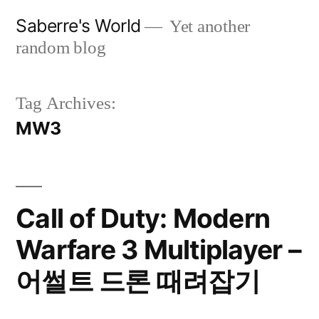
Skip
Saberre's World
Yet another
to
random blog
content
Tag Archives:
MW3
Call of Duty: Modern
Warfare 3 Multiplayer –
어썰트 드론 때려잡기