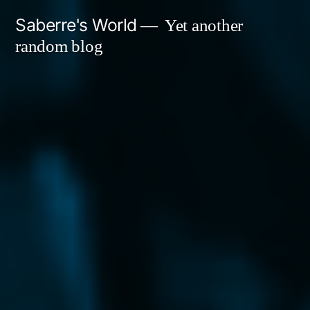
Skip
Saberre's World
Yet another
to
random blog
content