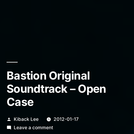
Bastion Original
Soundtrack – Open
Case
Posted
Kiback Lee
2012-01-17
by
on
Leave a comment