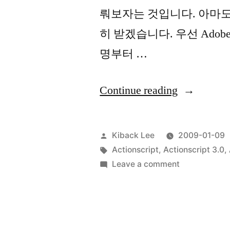
뤄보자는 것입니다. 아마도
히 받겠습니다. 우선 Adobe
명부터 …
“About
Continue reading
ContextMe
in
Posted
Kiback Lee
2009-01-09
AS3.0
by
Tags:
Actionscript
,
Actionscript 3.0
,
on
Leave a comment
–
About
1”
ContextMen
in
AS3.0