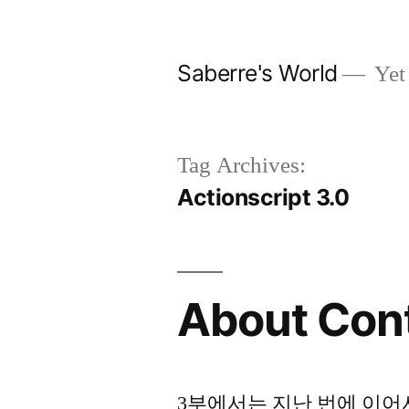
Skip
to
Saberre's World
Yet
content
Tag Archives:
Actionscript 3.0
About Cont
3부에서는 지난 번에 이어