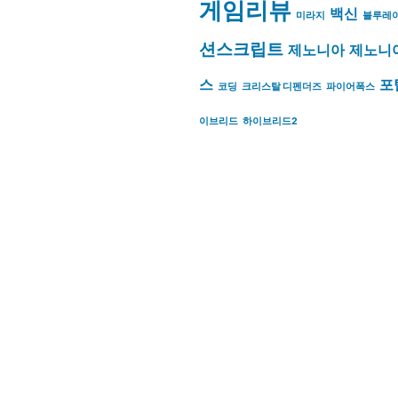
게임리뷰
백신
미라지
블루레
션스크립트
제노니아
제노니
스
포
코딩
크리스탈 디펜더즈
파이어폭스
이브리드
하이브리드2