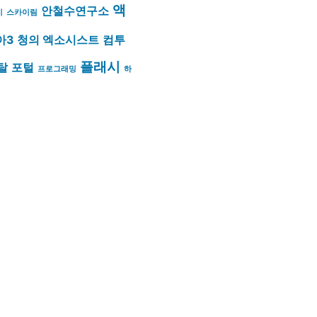
액
안철수연구소
이
스카이림
아3
청의 엑소시스트
컴투
플래시
탈
포털
프로그래밍
하