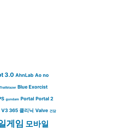
t 3.0
AhnLab
Ao no
Blue Exorcist
Trailblazer
PS
Portal
Portal 2
gundam
V3 365 클리닉
Valve
건담
일게임
모바일