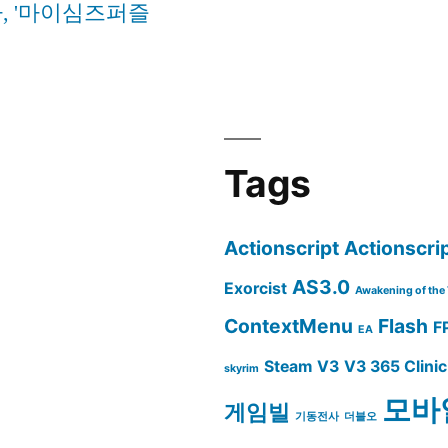
, '마이심즈퍼즐
Tags
Actionscript
Actionscrip
AS3.0
Exorcist
Awakening of the 
ContextMenu
Flash
F
EA
Steam
V3
V3 365 Clinic
skyrim
모바
게임빌
기동전사
더블오