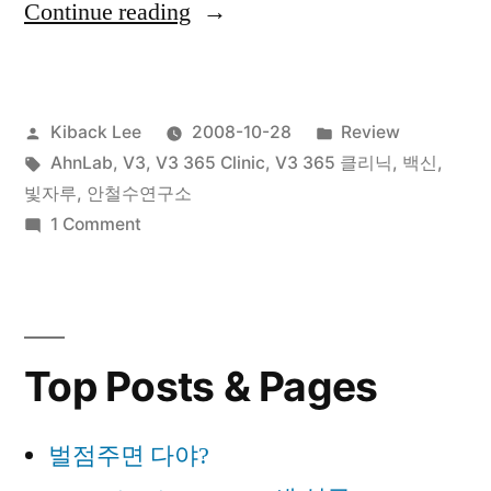
“V3
Continue reading
365
클
Posted
Posted
Kiback Lee
2008-10-28
Review
리
by
Tags:
in
AhnLab
,
V3
,
V3 365 Clinic
,
V3 365 클리닉
,
백신
,
닉
빛자루
,
안철수연구소
리
on
1 Comment
V3
뷰
365
2.
클
리
빛
Top Posts & Pages
닉
자
리
루
뷰
벌점주면 다야?
2.
VS