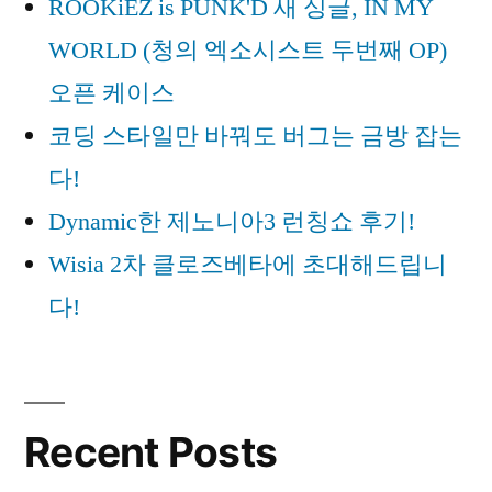
ROOKiEZ is PUNK'D 새 싱글, IN MY
빛
365
자
WORLD (청의 엑소시스트 두번째 OP)
루
클
오픈 케이스
VS
리
코딩 스타일만 바꿔도 버그는 금방 잡는
365
닉”
클
다!
리
Dynamic한 제노니아3 런칭쇼 후기!
닉
Wisia 2차 클로즈베타에 초대해드립니
다!
Recent Posts