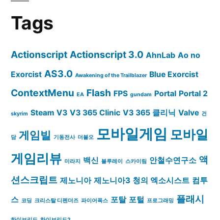
Tags
Actionscript
Actionscript 3.0
AhnLab
Ao no
AS3.0
Exorcist
Blue Exorcist
Awakening of the Trailblazer
ContextMenu
Flash
FPS
Portal
Portal 2
EA
gundam
Steam
V3
V3 365 Clinic
V3 365 클리닉
Valve
skyrim
건
모바일게임
모바일
게임빌
담
기동전사
더블오
게임리뷰
액
백신
안철수연구소
미라지
블루레이
스카이림
션스크립트
제노니아
제노니아3
청의 엑소시스트
컴투
플래시
스
포탈
포털
코딩
크리스탈 디펜더즈
파이어폭스
프로그래밍
하이브리드
하이브리드2