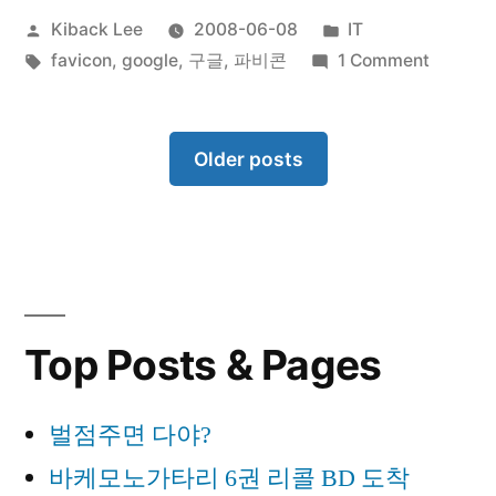
Posted
Posted
Kiback Lee
2008-06-08
IT
리
by
Tags:
in
on
favicon
,
google
,
구글
,
파비콘
1 Comment
닉
V3
리
365
클
Older posts
뷰
리
1.
닉
리
첫
뷰
느
1.
낌
첫
Top Posts & Pages
느
및
낌
사
벌점주면 다야?
및
사
용
바케모노가타리 6권 리콜 BD 도착
용