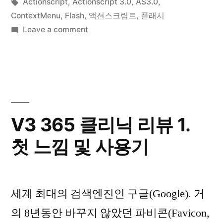
by
Tags:
in
Actionscript
,
Actionscript 3.0
,
AS3.0
,
–
ContextMenu
,
Flash
,
액션스크립트
,
플래시
1”
on
Leave a comment
About
ContextMenu
in
AS3.0
–
1
V3 365 클리닉 리뷰 1.
첫 느낌 및 사용기
세계 최대의 검색엔진인 구글(Google). 거
의 8년동안 바꾸지 않았던 파비콘(Favicon,