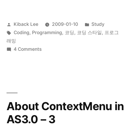
딩
스
Posted
Posted
Kiback Lee
2009-01-10
Study
타
by
Tags:
in
Coding
,
Programming
,
코딩
,
코딩 스타일
,
프로그
일
래밍
만
on
4 Comments
코
바
딩
꿔
스
타
도
일
버
만
About ContextMenu in
그
바
AS3.0 – 3
꿔
는
도
금
버