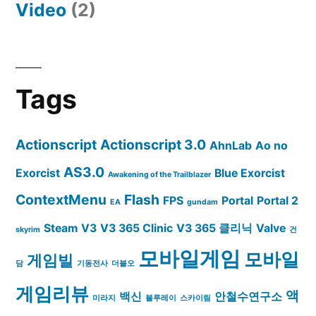
Video
(2)
Tags
Actionscript
Actionscript 3.0
AhnLab
Ao no
AS3.0
Exorcist
Blue Exorcist
Awakening of the Trailblazer
ContextMenu
Flash
FPS
Portal
Portal 2
EA
gundam
Steam
V3
V3 365 Clinic
V3 365 클리닉
Valve
skyrim
건
모바일게임
모바일
게임빌
담
기동전사
더블오
게임리뷰
액
백신
안철수연구소
미라지
블루레이
스카이림