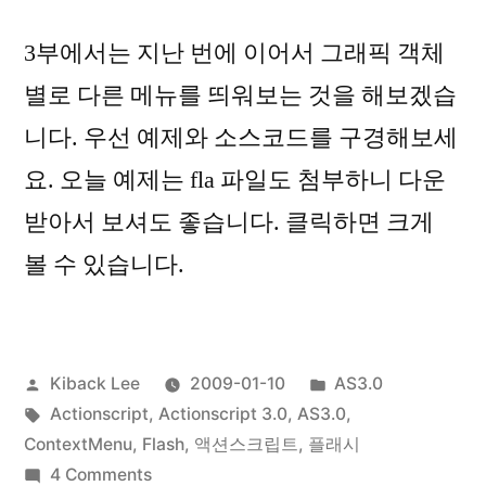
그
방
3부에서는 지난 번에 이어서 그래픽 객체
는
잡
금
별로 다른 메뉴를 띄워보는 것을 해보겠습
는
방
니다. 우선 예제와 소스코드를 구경해보세
잡
다!”
요. 오늘 예제는 fla 파일도 첨부하니 다운
는
다!
받아서 보셔도 좋습니다. 클릭하면 크게
볼 수 있습니다.
Posted
Posted
Kiback Lee
2009-01-10
AS3.0
by
Tags:
in
Actionscript
,
Actionscript 3.0
,
AS3.0
,
ContextMenu
,
Flash
,
액션스크립트
,
플래시
on
4 Comments