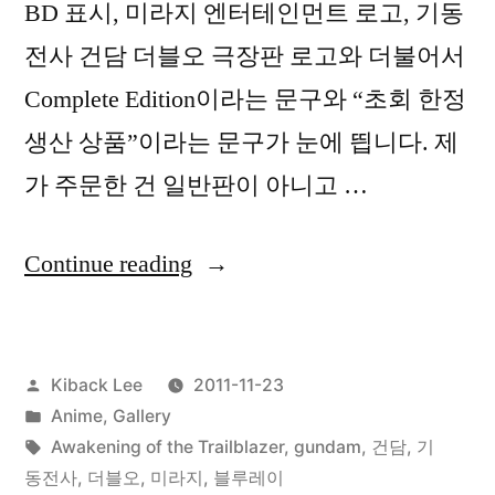
BD 표시, 미라지 엔터테인먼트 로고, 기동
전사 건담 더블오 극장판 로고와 더불어서
Complete Edition이라는 문구와 “초회 한정
생산 상품”이라는 문구가 눈에 띕니다. 제
가 주문한 건 일반판이 아니고 …
“기
Continue reading
동
전
Posted
Kiback Lee
2011-11-23
사
by
Posted
Anime
,
Gallery
건
in
Tags:
Awakening of the Trailblazer
,
gundam
,
건담
,
기
담
동전사
,
더블오
,
미라지
,
블루레이