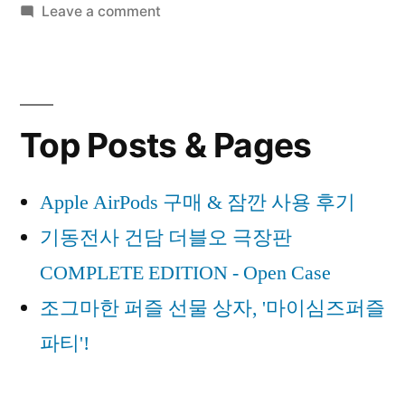
on
Leave a comment
더
기
블
동
전
오
사
극
Top Posts & Pages
건
장
담
더
판
Apple AirPods 구매 & 잠깐 사용 후기
블
COMPLETE
기동전사 건담 더블오 극장판
오
극
EDITION
COMPLETE EDITION - Open Case
장
–
조그마한 퍼즐 선물 상자, '마이심즈퍼즐
판
Open
파티'!
COMPLETE
EDITION
Case”
–