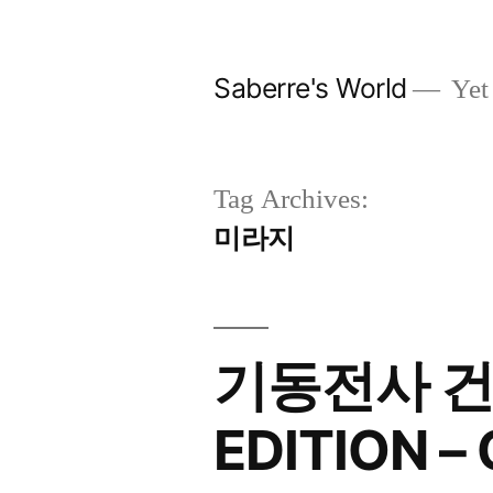
Skip
to
Saberre's World
Yet
content
Tag Archives:
미라지
기동전사 건
EDITION –