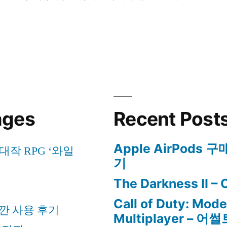
ages
Recent Post
Apple AirPods 
작 RPG ‘와일
기
E
The Darkness II –
Call of Duty: Mod
& 잠깐 사용 후기
Multiplayer – 