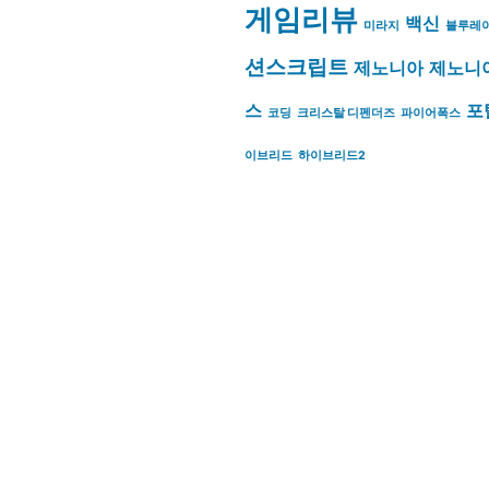
게임리뷰
백신
미라지
블루레
션스크립트
제노니아
제노니
스
포
코딩
크리스탈 디펜더즈
파이어폭스
이브리드
하이브리드2