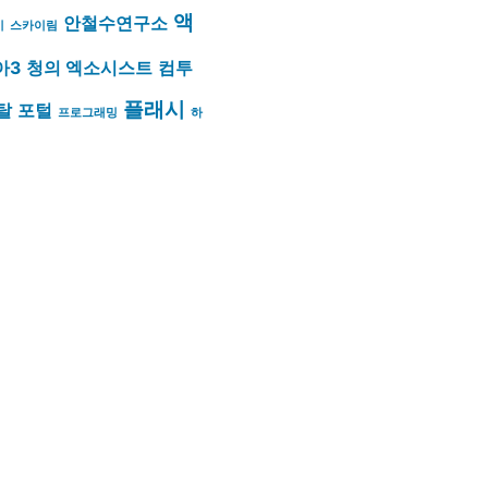
액
안철수연구소
이
스카이림
아3
청의 엑소시스트
컴투
플래시
탈
포털
프로그래밍
하