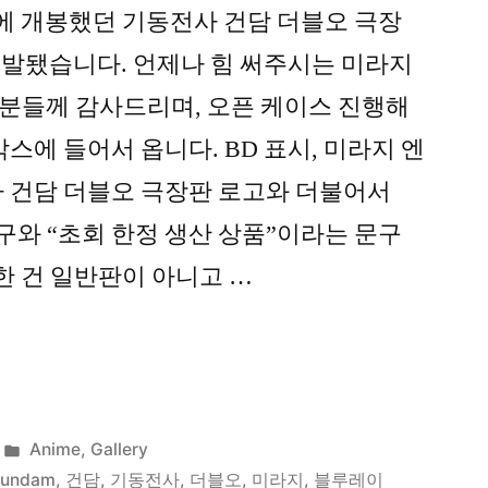
8일에 개봉했던 기동전사 건담 더블오 극장
 정발됐습니다. 언제나 힘 써주시는 미라지
분들께 감사드리며, 오픈 케이스 진행해
스에 들어서 옵니다. BD 표시, 미라지 엔
 건담 더블오 극장판 로고와 더불어서
라는 문구와 “초회 한정 생산 상품”이라는 문구
한 건 일반판이 아니고 …
Posted
Anime
,
Gallery
in
gundam
,
건담
,
기동전사
,
더블오
,
미라지
,
블루레이