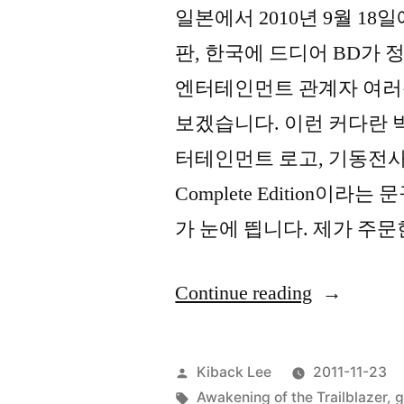
일본에서 2010년 9월 1
판, 한국에 드디어 BD가
엔터테인먼트 관계자 여러
보겠습니다. 이런 커다란 박
터테인먼트 로고, 기동전사
Complete Edition이
가 눈에 띕니다. 제가 주문
“기
Continue reading
동
전
Posted
Kiback Lee
2011-11-23
사
by
Tags:
Awakening of the Trailblazer
,