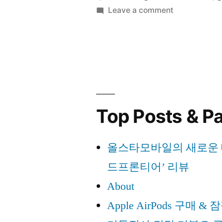
on
Leave a comment
건
기
담
동
전
더
사
블
건
오
담
더
Top Posts & P
극
블
장
오
올스타모바일의 새로운 대
극
판
장
드프론티어’ 리뷰
COMPLET
판
About
EDITION
COMPLETE
Apple AirPods 구매 
EDITION
–
–