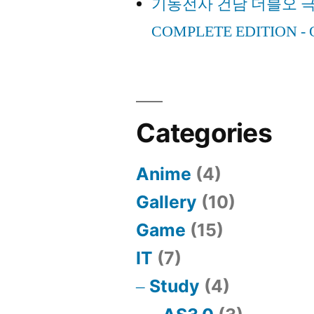
기동전사 건담 더블오 
Open
Open
COMPLETE EDITION - O
Case”
Case
Categories
Anime
(4)
Gallery
(10)
Game
(15)
IT
(7)
Study
(4)