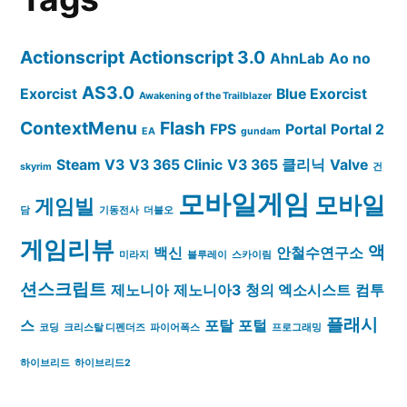
Actionscript
Actionscript 3.0
AhnLab
Ao no
AS3.0
Exorcist
Blue Exorcist
Awakening of the Trailblazer
ContextMenu
Flash
FPS
Portal
Portal 2
EA
gundam
Steam
V3
V3 365 Clinic
V3 365 클리닉
Valve
skyrim
건
모바일게임
모바일
게임빌
담
기동전사
더블오
게임리뷰
액
백신
안철수연구소
미라지
블루레이
스카이림
션스크립트
제노니아
제노니아3
청의 엑소시스트
컴투
플래시
스
포탈
포털
코딩
크리스탈 디펜더즈
파이어폭스
프로그래밍
하이브리드
하이브리드2