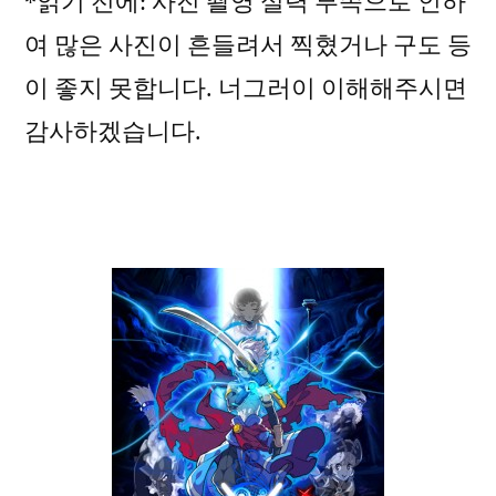
*읽기 전에: 사진 촬영 실력 부족으로 인하
서
여 많은 사진이 흔들려서 찍혔거나 구도 등
의
이 좋지 못합니다. 너그러이 이해해주시면
스
릴
감사하겠습니다.
을
모
바
일
에
서
도!
‘크
리
스
탈
디